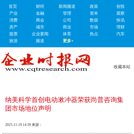
首页
财经
新闻频道
政策
创投
产业
金融
管理
资本
观察
消费
商会
公司
数据
快讯
房产
城市
商业
市场
理财
股票
企业要闻
体育
热点
汽车
旅游
频道
更多+
收藏本站
纳美科学首创电动漱冲器荣获尚普咨询集
团市场地位声明
2025-11-19 14:39
来源：