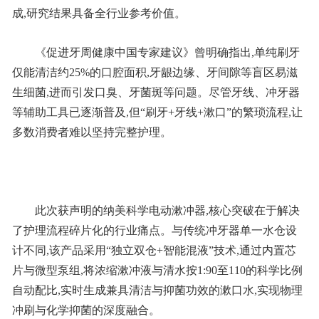
成,研究结果具备全行业参考价值。
《促进牙周健康中国专家建议》曾明确指出,单纯刷牙
仅能清洁约25%的口腔面积,牙龈边缘、牙间隙等盲区易滋
生细菌,进而引发口臭、牙菌斑等问题。尽管牙线、冲牙器
等辅助工具已逐渐普及,但“刷牙+牙线+漱口”的繁琐流程,让
多数消费者难以坚持完整护理。
此次获声明的纳美科学电动漱冲器,核心突破在于解决
了护理流程碎片化的行业痛点。与传统冲牙器单一水仓设
计不同,该产品采用“独立双仓+智能混液”技术,通过内置芯
片与微型泵组,将浓缩漱冲液与清水按1:90至110的科学比例
自动配比,实时生成兼具清洁与抑菌功效的漱口水,实现物理
冲刷与化学抑菌的深度融合。