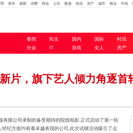
管理
资本
观察
消费
商会
公司
数据
快讯
房产
城市
商业
市场
要闻
民生
国内
国际
时讯
社会
IT
游戏
女人
房产
新片，旗下艺人倾力角逐首
媒有限公司承制的备受期待的院线电影,正式启动了第一轮
人经纪方面均有着卓越表现的公司,此次试镜活动吸引了众