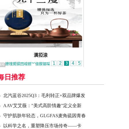
每日推荐
北汽蓝谷2025Q3：毛利转正+双品牌爆发
AAV艾艾薇："美式高阶情趣”定义全新
守护肌肤年轻态，GLGFAS麦角硫因青春
以科学之名，重塑降压市场传奇——卡