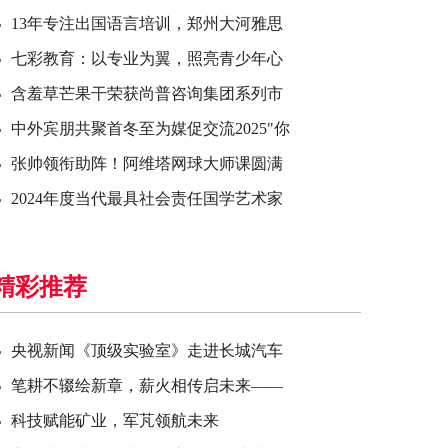
13年专注出国语言培训，郑州大河雅思
七彩教育：以专业为翼，照亮青少年心
含羞草芒果干荣获尚普咨询集团系列市
中外宾朋共聚首冬至为媒促交流2025"你
张帅领衔助阵！阿维塔网球大师课圆满
2024年度当代最具社会责任国学艺术家
精彩推荐
央视新闻《顶级实验室》走进长城汽车
笔耕不辍绘新章，薪火相传启未来——
科技赋能矿业，军芃领航未来