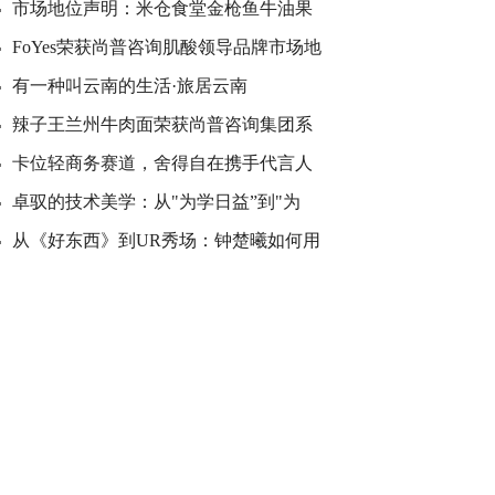
市场地位声明：米仓食堂金枪鱼牛油果
FoYes荣获尚普咨询肌酸领导品牌市场地
有一种叫云南的生活·旅居云南
辣子王兰州牛肉面荣获尚普咨询集团系
卡位轻商务赛道，舍得自在携手代言人
卓驭的技术美学：从"为学日益”到"为
从《好东西》到UR秀场：钟楚曦如何用