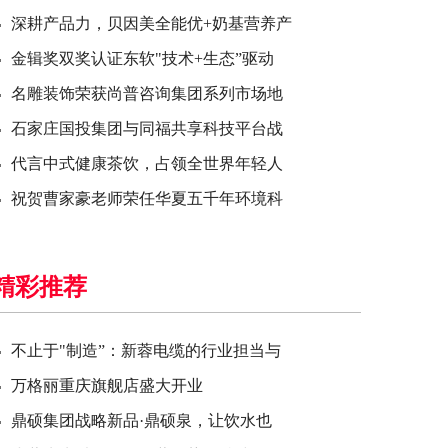
深耕产品力，贝因美全能优+奶基营养产
金辑奖双奖认证东软"技术+生态”驱动
名雕装饰荣获尚普咨询集团系列市场地
石家庄国投集团与同福共享科技平台战
代言中式健康茶饮，占领全世界年轻人
祝贺曹家豪老师荣任华夏五千年环境科
精彩推荐
不止于"制造”：新蓉电缆的行业担当与
万格丽重庆旗舰店盛大开业
鼎硕集团战略新品·鼎硕泉，让饮水也