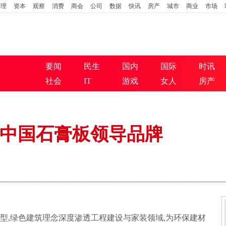
管理
资本
观察
消费
商会
公司
数据
快讯
房产
城市
商业
市场
要闻
民生
国内
国际
时讯
社会
IT
游戏
女人
房产
中国石膏板领导品牌
型,绿色建筑理念深度渗透工程建设与家装领域,为环保建材