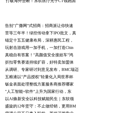
打破海外垄断！东软医疗光子CT领跑国
告别"广撒网”式招商：招商派让你快速
苦等三年半！绿控传动拿下IPO批文，真
锚定十五五健康布局，深耕惠民工程，
玩射击游戏用一加手机，一加打造Chin
真稳自有答案！"高颜值安全接娃车”鸿
折扣零售赛道持续扩容，好特卖加盟体
从调研、专家研讨到意见发布，BMC瑞迈
五粮液以"产品授权”轻量化入局世界杯
钣金表面处理整线方案服务商推荐哪家
"人工智能+软件”上升为国家行动，东
以AI焕新安全以科技赋能民生｜东软领
盛旋的12年坚守：不止做经销，更用BM