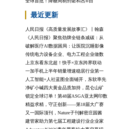
全球首批！降糖周制剂诺和杰®自
最近更新
人民日报《高质量发展故事汇》丨翰森
《人民日报》聚焦劲牌全链条减碳：从
破解医疗AI数据困局：让医院沉睡影像
传统电力设备企业、电力工程企业做数
上京东看东北超！快手×京东跨界联动
一加手机上半年销量增速稳居行业第一
人工智能+人社蓝图全面铺开，东软率先
净矿小碱四大黄金品质加持，昆仑山矿
锁定全球订单！第48届ASGA亚太网印数
精益求精，守正创新——第18届大广赛
又一国际顶刊，Nature子刊解密庄园酱
建管家助力第七届工程建设行业企业家