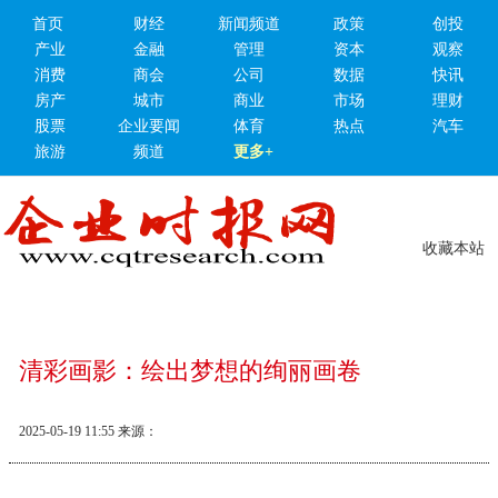
首页
财经
新闻频道
政策
创投
产业
金融
管理
资本
观察
消费
商会
公司
数据
快讯
房产
城市
商业
市场
理财
股票
企业要闻
体育
热点
汽车
旅游
频道
更多+
收藏本站
清彩画影：绘出梦想的绚丽画卷
2025-05-19 11:55
来源：