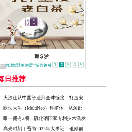
每日推荐
火涂仕从中国智造到全球链接，打造安
欧珐大牛（MultiNeo）种植体：从颈部
唯一拥有2项二硫化硒国家专利技术洗发
高光时刻｜吾尚2025年大事记：砥励前