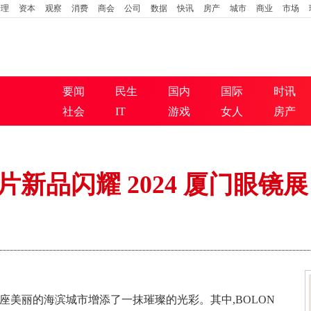
管理
资本
观察
消费
商会
公司
数据
快讯
房产
城市
商业
市场
要闻
民生
国内
国际
时讯
社会
IT
游戏
女人
房产
片新品闪耀 2024 厦门眼镜展
这座美丽的海滨城市增添了一抹璀璨的光彩。其中,BOLON