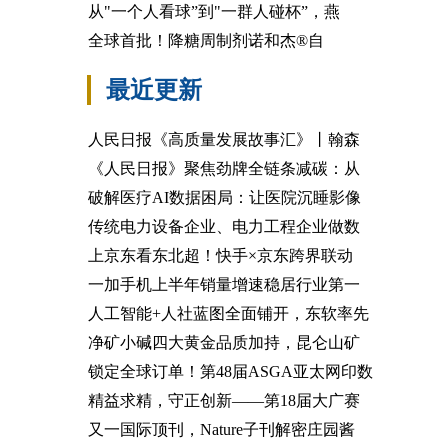
从"一个人看球”到"一群人碰杯”，燕
全球首批！降糖周制剂诺和杰®自
最近更新
人民日报《高质量发展故事汇》丨翰森
《人民日报》聚焦劲牌全链条减碳：从
破解医疗AI数据困局：让医院沉睡影像
传统电力设备企业、电力工程企业做数
上京东看东北超！快手×京东跨界联动
一加手机上半年销量增速稳居行业第一
人工智能+人社蓝图全面铺开，东软率先
净矿小碱四大黄金品质加持，昆仑山矿
锁定全球订单！第48届ASGA亚太网印数
精益求精，守正创新——第18届大广赛
又一国际顶刊，Nature子刊解密庄园酱