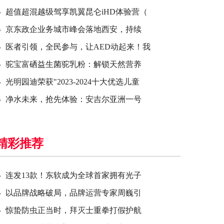
超值超混越级驾享凯翼昆仑iHD体验营（
京东政企业务城市峰会落地西安，持续
医者引领，全民参与，让AED动起来！我
驼宝富硒益生菌驼乳粉：解锁天然营养
光明园迪荣获"2023-2024十大优选儿童
净水未来，抢先体验：安吉尔亚洲一号
精彩推荐
连发13款！东软成为全球首家拥有光子
以品牌战略破局，品牌运营专家周巍引
惊蛰防虫正当时，拜灭士重拳打假护航