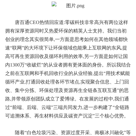
唐百通CEO热情回应道:零碳科技非常高兴有两位这样
拥有深厚资源同时又热爱环保的精英人士支持。我们当初
创业的理念其实很简单,一方面是思考如何在其他领域都快
速“联网”的大环境下让环保领域也能乘上互联网的东风,提
高可再生资源回收及循环利用的效率,另一方面是如何让国
内1300万“收破烂”的从业者拥有更体面的身份。所以我结合
之前在互联网和手机回收行业的从业经验,提出“用技术赋能
循环产业,打通回收处理各环节堵点,实现聚合信息、上门回
收、集中分拣、环保处理及资源再生全链条互联互通”的思
路,并带领原创团队成立了爱博绿。在发展的过程中,我们通
过“前端、后端、云端”三端共同发力,进一步构建了“全链路
可追溯体系、再生材料供应及碳资产沉淀”三个核心优势。
随着“白色垃圾污染、资源过度开采、南极冰川融化”等