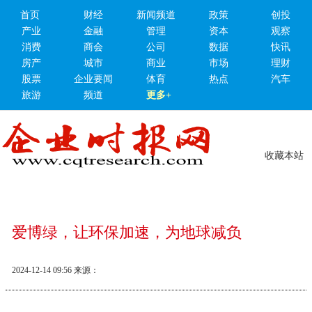
首页
财经
新闻频道
政策
创投
产业
金融
管理
资本
观察
消费
商会
公司
数据
快讯
房产
城市
商业
市场
理财
股票
企业要闻
体育
热点
汽车
旅游
频道
更多+
收藏本站
爱博绿，让环保加速，为地球减负
2024-12-14 09:56
来源：