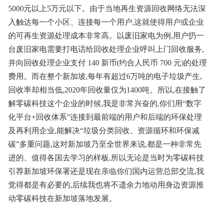
5000元以上5万元以下。由于当地再生资源回收网络无法深
入触达每一个小区、连接每一个用户,这就使得用户或企业
的可再生资源处理成本非常高。以废旧家电为例,用户扔一
台废旧家电需要打电话给回收处理企业呼叫上门回收服务,
并向回收处理企业支付 140 新币(约合人民币 700 元)的处理
费用。而在整个新加坡,每年有超过6万吨的电子垃圾产生,
回收率却相当低,2020年回收量仅为1400吨。所以,在接触了
解零碳科技这个企业的时候,我是非常兴奋的,你们用“数字
化平台+回收体系”连接到最前端的用户和后端的环保处理
及再利用企业,能解决“垃圾分类回收、资源循环和环保减
碳”多重问题,这对新加坡乃至全世界来说,都是一种非常先
进的、值得各国去学习的样板,所以无论是当时为零碳科技
引荐新加坡环保署还是现在亲临你们国内运营总部交流,我
觉得都是有必要的,后续我也将不遗余力地动用身边资源推
动零碳科技在新加坡落地发展。