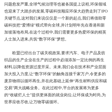
问题愈发严重,全球气候治理等也被各国提上议程,环保领域
也迎来了大踏步的发展,零碳科技顺应环保大趋势走到了IPO
关键节点,这对我们来说仅仅是一个新的起点,我们将借助零
碳科技把“爱博绿”模式带向全球,并计划明年先在香港和新
加坡落地布局,在这个过程中,我们需要更多热爱环保的精英
人士加入进来,共筑“数字环保”梦想。
欧盟已经出台了碳关税政策,要求汽车、电子产品及纺
织品的生产企业在生产的过程中必须添加一定比例的再生
材料,以降低资源过度开采。未来,我们会在技术和产业层面
加大投入力度,让“数字环保”的触角连接千家万户,令更多的
废弃物得以循环再生,并在此基础上延伸“再生材料供应和碳
交易”两大战略业务。在此过程中,平台的发展将为更多
的“收破烂人士”提供更体面的就业岗位,让环保成为时尚,为
世界应收尽收,让万物零碳循环。