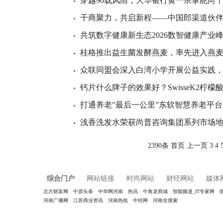
穿越90载风雨，大华银行黄一宗掌舵向
千商聚力，共启新程——中国郎渠道伙
共筑数字健康新生态2026数智健康产业
桂格推出益生菌发酵燕麦，率先进入燕麦2
众联同盟会深入白湾小学开展公益实践
钙片什么牌子的效果好？SwisseK2柠
打通养老"最后一公里”东软智慧养老平
浅香洗发水荣获尚普咨询集团系列市场
2390条
首页
上一页
3
4
综合门户
网站链接
时尚网站
财经网站
媒体
北方财富网
中原头条
中华网河南
热讯
牛角龙商城
智能频道_IT专家网
河南广播网
江苏商业资讯
河南热线
中经网
河南全搜索