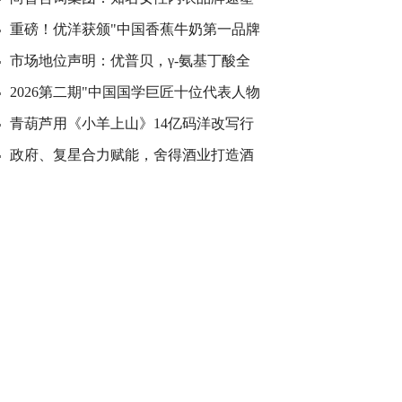
重磅！优洋获颁"中国香蕉牛奶第一品牌
市场地位声明：优普贝，γ-氨基丁酸全
2026第二期"中国国学巨匠十位代表人物
青葫芦用《小羊上山》14亿码洋改写行
政府、复星合力赋能，舍得酒业打造酒