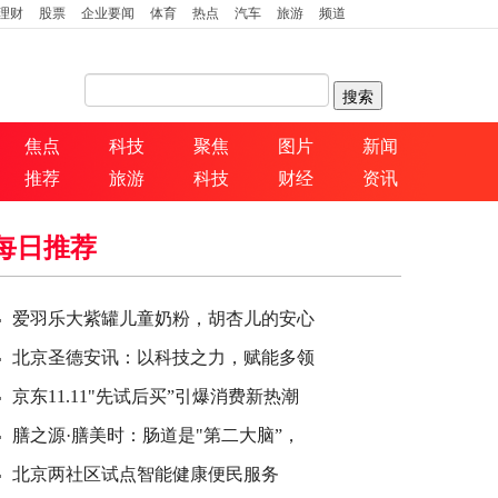
理财
股票
企业要闻
体育
热点
汽车
旅游
频道
焦点
科技
聚焦
图片
新闻
推荐
旅游
科技
财经
资讯
每日推荐
爱羽乐大紫罐儿童奶粉，胡杏儿的安心
北京圣德安讯：以科技之力，赋能多领
京东11.11"先试后买”引爆消费新热潮
膳之源·膳美时：肠道是"第二大脑”，
北京两社区试点智能健康便民服务