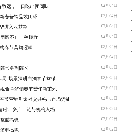
02月04日
香致远，一口吃出团圆味
02月04日
建新春营销品效闭环
02月04日
转型进入收获期
02月04日
让团圆不止一种模样
02月04日
重构春节营销逻辑
02月04日
02月03日
究院常务副院长
02月03日
年局”场景深耕白酒春节营销
02月03日
销组合拳解锁春节营销新范式
02月03日
牌春节营销引爆社交共鸣与市场势能
02月02日
：监管清晰、资产上链与机构入场
02月02日
”隆重揭晓
02月02日
”隆重揭晓