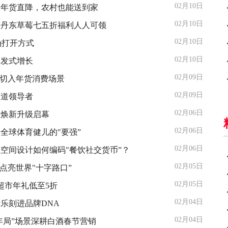
02月10日
居年货直降，农村也能送到家
02月10日
买丹东草莓七五折福利人人可领
02月10日
确打开方式
02月10日
爆发式增长
02月09日
”切入年货消费场景
02月09日
管道领导者
02月06日
区焕新升级启幕
02月06日
全球体育健儿的"要强”
02月06日
空间设计如何编码"餐饮社交货币”？
02月05日
点亮世界"十字路口”
02月05日
超市年礼低至5折
02月04日
乐刻进品牌DNA
02月04日
年局”场景深耕白酒春节营销