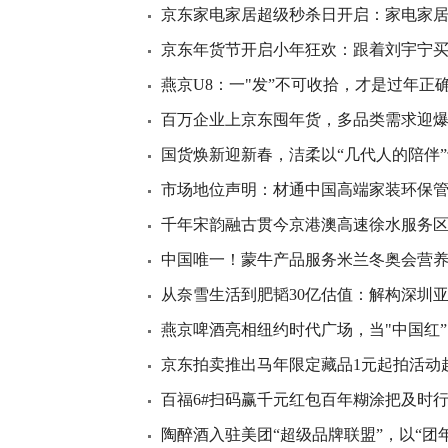
京东家电家居超级秒杀日开启：家电家
京东年货节开启小年狂欢：跟着刘宇宁
燕京U8：一"发”不可收拾，才是过年正
百万企业上京东囤年货，多品类需求迎
国货焕新迎新春，洁柔以“几代人的陪伴
市场地位声明：材通中国高端家装环保
千年宋韵融古贯今京港澳高速徐水服务
中国唯一！蒙牛产品服务米兰冬奥会营养
从奈雪生活到肥韬30亿估值：解构深圳亚
燕京啤酒亮相纽约时代广场，当"中国红”
京东拍卖推出马年限定藏品1元起拍活动
百福6#扫码赢千元红包百年糊涂把及时行
陶醉酒入驻美团“超级品牌联盟”，以“团