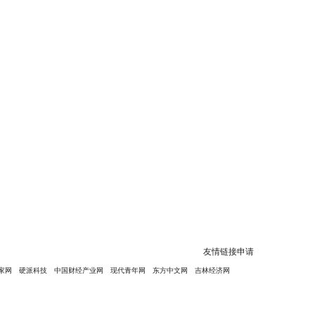
友情链接申请
家网
硬派科技
中国财经产业网
现代青年网
东方中文网
吉林经济网