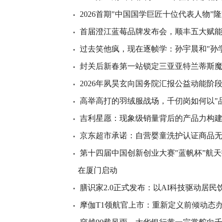
2026首期"中国国学巨匠十位代表人物”
首届澄江蓝莓品牌发布会，顺丰五大赋能
过去笑他疯，现在逐帧学：孙宇晨和"孙
封关后新春第一站锁定三亚亚特兰蒂斯
2026年夙昊玄向国务院汇报公益动能阶
高举高打的羽绒服战场，千仞岗如何以"
吉利星愿：现象级销量背后的产品力构
京东超市承诺：自营婴童洗护认证商品
第十四届中国创新创业大赛"蓝帆杯”航
在厦门启动
膳识家2.0正式发布：以AI科技驱动居
摩伽T1领航官上市：重新定义前倾动态