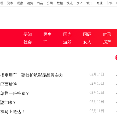
管理
资本
观察
消费
商会
公司
数据
快讯
房产
城市
商业
市场
要闻
民生
国内
国际
时讯
社会
IT
游戏
女人
房产
02月14日
体指定用车，硬核护航彰显品牌实力
02月13日
在巴西放映
02月12日
出怎样一份答卷？
02月12日
重塑年味？
02月11日
祝福马上送达！