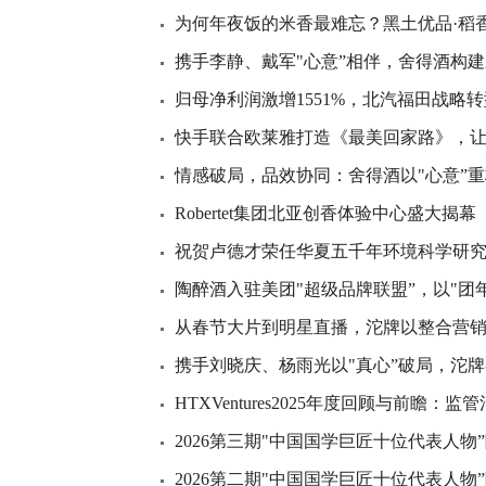
为何年夜饭的米香最难忘？黑土优品·稻
携手李静、戴军"心意”相伴，舍得酒构
归母净利润激增1551%，北汽福田战略
快手联合欧莱雅打造《最美回家路》，
情感破局，品效协同：舍得酒以"心意”
Robertet集团北亚创香体验中心盛大揭幕
祝贺卢德才荣任华夏五千年环境科学研
陶醉酒入驻美团"超级品牌联盟”，以"团
从春节大片到明星直播，沱牌以整合营
携手刘晓庆、杨雨光以"真心”破局，沱
HTXVentures2025年度回顾与前瞻
2026第三期"中国国学巨匠十位代表人物
2026第二期"中国国学巨匠十位代表人物