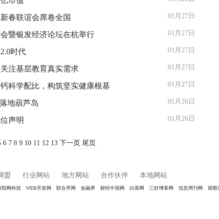
千亿市值
01月27日
伴新春联谊会席卷全国
01月27日
峰会暨银发经济论坛在杭举行
01月27日
.0时代
01月27日
，关注基层教育真实需求
01月27日
檬酸钙科学配比，构筑坚实健康根基
01月26日
台落地葫芦岛
01月26日
地位声明
5
6
7
8
9
10
11
12
13
下一页
尾页
网盟
行业网站
地方网站
合作伙伴
本地网站
骄阳网科技
WEB开发网
联合早网
金融界
财经中国网
白茶网
三好博客网
信息周刊网
观察