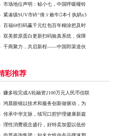
市场地位声明：鲸小七，中国呼吸哑铃
紧凑级SUV市砛"倩ㄆ敕牛本┫执鷌x3
百福6#扫码赢千元红包百年糊涂把及时
双美胶原蛋白更新扫码验真系统，保障
千商聚力，共启新程——中国郎渠道伙
精彩推荐
赚多啦完成A轮融资2100万元人民币信联
鸿晨眼镜以技术和服务创新做驱动，为
传承中华文脉，续写口腔护理健康新篇
理性消费观念盛行，好特卖加盟以低价
尚普咨询集团：知名女性内衣品牌速塑