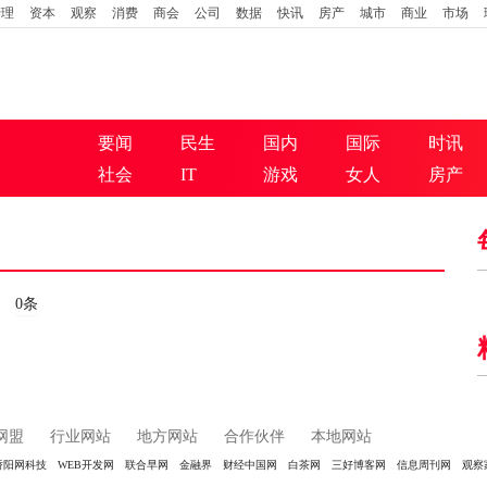
管理
资本
观察
消费
商会
公司
数据
快讯
房产
城市
商业
市场
要闻
民生
国内
国际
时讯
社会
IT
游戏
女人
房产
0条
网盟
行业网站
地方网站
合作伙伴
本地网站
骄阳网科技
WEB开发网
联合早网
金融界
财经中国网
白茶网
三好博客网
信息周刊网
观察