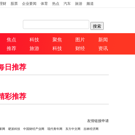
理财
股票
企业要闻
体育
热点
汽车
旅游
频道
焦点
科技
聚焦
图片
新闻
推荐
旅游
科技
财经
资讯
每日推荐
精彩推荐
友情链接申请
家网
硬派科技
中国财经产业网
现代青年网
东方中文网
吉林经济网