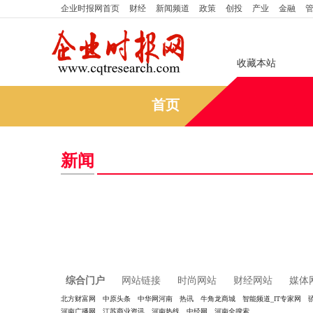
企业时报网
首页
财经
新闻频道
政策
创投
产业
金融
收藏本站
首页
新闻
综合门户
网站链接
时尚网站
财经网站
媒体
北方财富网
中原头条
中华网河南
热讯
牛角龙商城
智能频道_IT专家网
河南广播网
江苏商业资讯
河南热线
中经网
河南全搜索