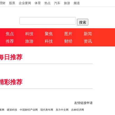
理财
股票
企业要闻
体育
热点
汽车
旅游
频道
焦点
科技
聚焦
图片
新闻
推荐
旅游
科技
财经
资讯
每日推荐
精彩推荐
友情链接申请
家网
硬派科技
中国财经产业网
现代青年网
东方中文网
吉林经济网