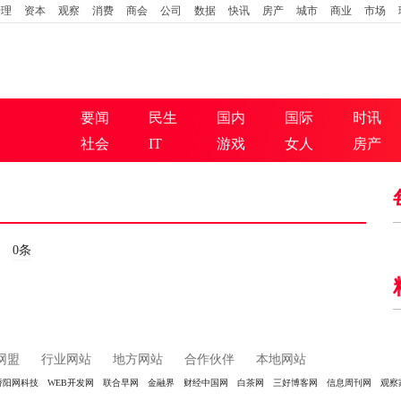
管理
资本
观察
消费
商会
公司
数据
快讯
房产
城市
商业
市场
要闻
民生
国内
国际
时讯
社会
IT
游戏
女人
房产
0条
网盟
行业网站
地方网站
合作伙伴
本地网站
骄阳网科技
WEB开发网
联合早网
金融界
财经中国网
白茶网
三好博客网
信息周刊网
观察