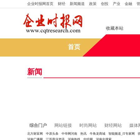
企业时报网
首页
财经
新闻频道
政策
创投
产业
金融
收藏本站
首页
新闻
综合门户
网站链接
时尚网站
财经网站
媒体
北方财富网
中原头条
中华网河南
热讯
牛角龙商城
智能频道_IT专家网
河南广播网
江苏商业资讯
河南热线
中经网
河南全搜索