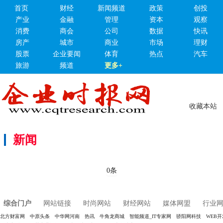
首页
财经
新闻频道
政策
创投
产业
金融
管理
资本
观察
消费
商会
公司
数据
快讯
房产
城市
商业
市场
理财
股票
企业要闻
体育
热点
汽车
旅游
频道
更多+
收藏本站
新闻
0条
综合门户
网站链接
时尚网站
财经网站
媒体网盟
行业
北方财富网
中原头条
中华网河南
热讯
牛角龙商城
智能频道_IT专家网
骄阳网科技
WEB