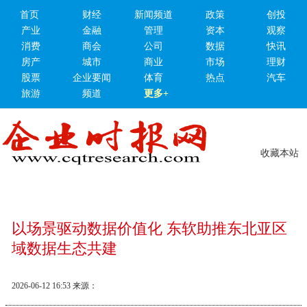
首页
财经
新闻频道
政策
创投
产业
金融
管理
资本
观察
消费
商会
公司
数据
快讯
房产
城市
商业
市场
理财
股票
企业要闻
体育
热点
汽车
旅游
频道
更多+
收藏本站
以场景驱动数据价值化 东软助推东北亚区
域数据生态共建
2026-06-12 16:53
来源：