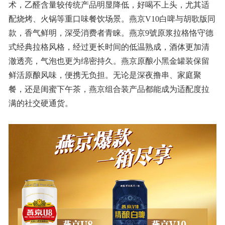
术，乙醛含量较传统产品明显降低，好喝不上头，尤其适
配烧烤、火锅等重口味餐饮场景。燕京V10白啤与胡歌版同
款，香气鲜明，深受消费者青睐。燕京9號原浆拉格恪守德
式经典拉格风格，经过更长时间的低温熟成，酒体更加清
澈透亮，气泡也更为绵密持久。燕京原酿小黑金罐装保留
鲜活原酿风味，便携无负担。无论是深夜撸串、家庭聚
餐，还是闺蜜下午茶，燕京组合装产品都能成为适配度拉
满的社交硬通货。