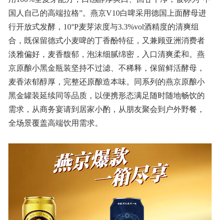
国人自己的高端拉格”。燕京V10白啤采用德国上面酵母进
行开放式发酵，10°P麦芽浓度与3.3%vol酒精度的清爽组
合，既保留德式小麦啤的丁香酚特征，又兼顾亚洲消费者
淡雅偏好，麦香馥郁，泡沫细腻绵密，入口清爽柔和。燕
京原酿小黑金瓶装坚持不过滤、不稀释，保留鲜活酵母，
麦香浓郁醇厚，完整还原酿造本味。同系列的燕京原酿小
黑金罐装延续同等品质，以便携形态满足随时随地畅饮的
需求，从商务宴请到居家小酌，从朋友聚会到户外野餐，
全场景覆盖高端饮用需求。