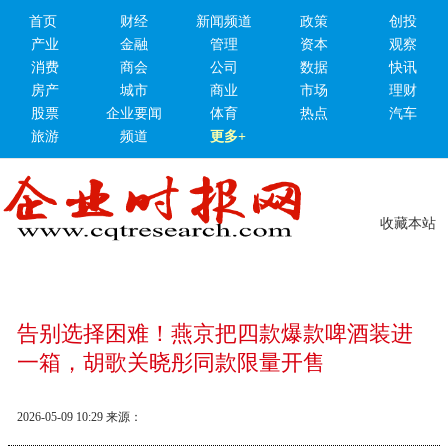
首页
财经
新闻频道
政策
创投
产业
金融
管理
资本
观察
消费
商会
公司
数据
快讯
房产
城市
商业
市场
理财
股票
企业要闻
体育
热点
汽车
旅游
频道
更多+
收藏本站
告别选择困难！燕京把四款爆款啤酒装进
一箱，胡歌关晓彤同款限量开售
2026-05-09 10:29
来源：