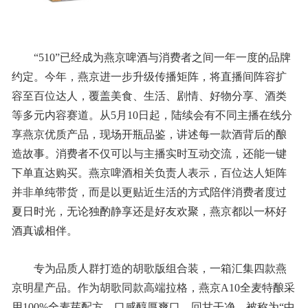
“510”已经成为燕京啤酒与消费者之间一年一度的品牌
约定。今年，燕京进一步升级传播矩阵，将直播间阵容扩
容至百位达人，覆盖美食、生活、剧情、好物分享、酒类
等多元内容赛道。从5月10日起，陆续会有不同主播在线分
享燕京优质产品，现场开瓶品鉴，讲述每一款酒背后的酿
造故事。消费者不仅可以与主播实时互动交流，还能一键
下单直达购买。燕京啤酒相关负责人表示，百位达人矩阵
并非单纯带货，而是以更贴近生活的方式陪伴消费者度过
夏日时光，无论独酌静享还是好友欢聚，燕京都以一杯好
酒真诚相伴。
专为品质人群打造的胡歌版组合装，一箱汇集四款燕
京明星产品。作为胡歌同款高端拉格，燕京A10全麦特酿采
用100%全麦芽配方，口感醇厚爽口、回甘干净，被称为“中