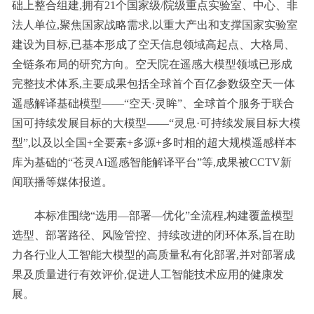
础上整合组建,拥有21个国家级/院级重点实验室、中心、非
法人单位,聚焦国家战略需求,以重大产出和支撑国家实验室
建设为目标,已基本形成了空天信息领域高起点、大格局、
全链条布局的研究方向。空天院在遥感大模型领域已形成
完整技术体系,主要成果包括全球首个百亿参数级空天一体
遥感解译基础模型——“空天·灵眸”、全球首个服务于联合
国可持续发展目标的大模型——“灵息·可持续发展目标大模
型”,以及以全国+全要素+多源+多时相的超大规模遥感样本
库为基础的“苍灵AI遥感智能解译平台”等,成果被CCTV新
闻联播等媒体报道。
本标准围绕“选用—部署—优化”全流程,构建覆盖模型
选型、部署路径、风险管控、持续改进的闭环体系,旨在助
力各行业人工智能大模型的高质量私有化部署,并对部署成
果及质量进行有效评价,促进人工智能技术应用的健康发
展。