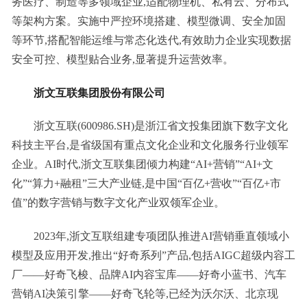
务医疗、制造等多领域企业,适配物理机、私有云、分布式
等架构方案。实施中严控环境搭建、模型微调、安全加固
等环节,搭配智能运维与常态化迭代,有效助力企业实现数据
安全可控、模型贴合业务,显著提升运营效率。
浙文互联集团股份有限公司
浙文互联(600986.SH)是浙江省文投集团旗下数字文化
科技主平台,是省级国有重点文化企业和文化服务行业领军
企业。AI时代,浙文互联集团倾力构建“AI+营销”“AI+文
化”“算力+融租”三大产业链,是中国“百亿+营收”“百亿+市
值”的数字营销与数字文化产业双领军企业。
2023年,浙文互联组建专项团队推进AI营销垂直领域小
模型及应用开发,推出“好奇系列”产品,包括AIGC超级内容工
厂——好奇飞梭、品牌AI内容宝库——好奇小蓝书、汽车
营销AI决策引擎——好奇飞轮等,已经为沃尔沃、北京现