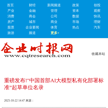
首页
财经
新闻频道
政策
创投
产业
金融
管理
资本
观察
消费
商会
公司
数据
快讯
房产
城市
商业
市场
理财
股票
企业要闻
体育
热点
汽车
旅游
频道
更多+
收藏本站
重磅发布!"中国首部AI大模型私有化部署标
准”起草单位名录
2025-10-22 14:47
来源：