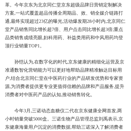
革。今年京东为北京同仁堂京东超级品牌日营销定制解决
方案,一站式覆盖超品传播全周期品、效、销全媒介链路打
通,最终实现超过23亿的曝光,活动爆发期28小时内,北京同仁
堂产品销售同比增长超7倍、用户点击同比增长超3倍;重点
品类销售成绩亮眼,妇科用药、补益类用药和中风用药均登
顶行业销量TOP1。
孙恺认为,在数字化的时代,京东健康的精细化运营及京
准通数智化营销能力可以更好地帮助品牌精准触达目标用
户,结合北京同仁堂在中医药行业的产品研发优势和专家资
源,为消费者提供更专业更值得信赖的品牌和产品服务,提升
消费者对中医药产品的认知,推动销售转化。
今年3月,三诺动态血糖仪二代在京东健康全网首发,两
小时销量突破5000盒。三诺生物产品管理总监刘禹表示,京
东健康海量用户沉淀的消费数据,帮助三诺深入了解消费者