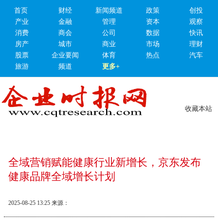
首页
财经
新闻频道
政策
创投
产业
金融
管理
资本
观察
消费
商会
公司
数据
快讯
房产
城市
商业
市场
理财
股票
企业要闻
体育
热点
汽车
旅游
频道
更多+
收藏本站
全域营销赋能健康行业新增长，京东发布
健康品牌全域增长计划
2025-08-25 13:25
来源：