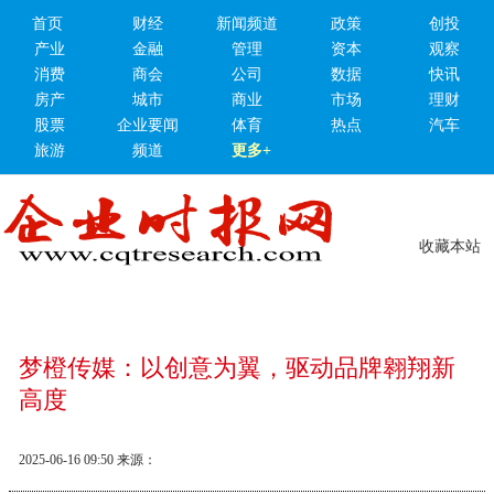
首页
财经
新闻频道
政策
创投
产业
金融
管理
资本
观察
消费
商会
公司
数据
快讯
房产
城市
商业
市场
理财
股票
企业要闻
体育
热点
汽车
旅游
频道
更多+
收藏本站
梦橙传媒：以创意为翼，驱动品牌翱翔新
高度
2025-06-16 09:50
来源：