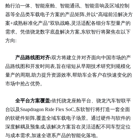
舱行泊一体、智能座舱、智能通讯、智能音响及区域控制
器等全品类车载电子方案的产品矩阵,并以“高端前沿解决方
案+成熟标准化产品”双轨战略,灵活适配各细分车型量产的
需求。凭借骁龙数字底盘解决方案,东软智行将聚焦在以下
方向:
产品路线图对齐
:
双方将建立并对齐面向中国市场的产
品路线图和开发时间表,旨在缩短从早期技术研究到规模化
量产的周期,助力提升资源效率,帮助车企客户在快速变化的
市场中抢占优势。
全平台方案覆盖
:
依托骁龙
座舱平台、骁龙
汽车智联平
台以及Snapdragon Ride Flex SoC,东软智行将打造一套全面
的软硬件矩阵,覆盖全域车载电子场景。通过硬件与软件的
深度解耦及预集成,该解决方案旨在灵活适配不同车型定位
与成本需求,加速全谱系产品的智能化落地。