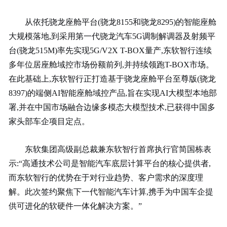
从依托骁龙座舱平台(骁龙8155和骁龙8295)的智能座舱
大规模落地,到采用第一代骁龙汽车5G调制解调器及射频平
台(骁龙515M)率先实现5G/V2X T-BOX量产,东软智行连续
多年位居座舱域控市场份额前列,并持续领跑T-BOX市场。
在此基础上,东软智行正打造基于骁龙座舱平台至尊版(骁龙
8397)的端侧AI智能座舱域控产品,旨在实现AI大模型本地部
署,并在中国市场融合边缘多模态大模型技术,已获得中国多
家头部车企项目定点。
东软集团高级副总裁兼东软智行首席执行官简国栋表
示:“高通技术公司是智能汽车底层计算平台的核心提供者,
而东软智行的优势在于对行业趋势、客户需求的深度理
解。此次签约聚焦下一代智能汽车计算,携手为中国车企提
供可进化的软硬件一体化解决方案。”