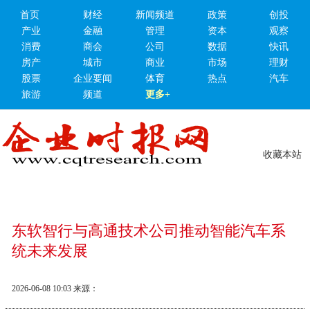
首页
财经
新闻频道
政策
创投
产业
金融
管理
资本
观察
消费
商会
公司
数据
快讯
房产
城市
商业
市场
理财
股票
企业要闻
体育
热点
汽车
旅游
频道
更多+
收藏本站
东软智行与高通技术公司推动智能汽车系
统未来发展
2026-06-08 10:03
来源：