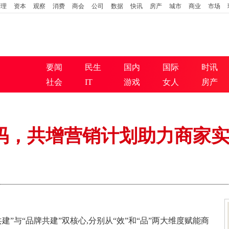
管理
资本
观察
消费
商会
公司
数据
快讯
房产
城市
商业
市场
要闻
民生
国内
国际
时讯
社会
IT
游戏
女人
房产
加码，共增营销计划助力商家实
量共建”与“品牌共建”双核心,分别从“效”和“品”两大维度赋能商