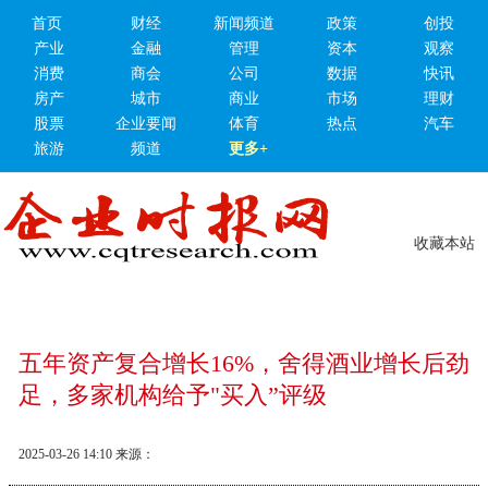
首页
财经
新闻频道
政策
创投
产业
金融
管理
资本
观察
消费
商会
公司
数据
快讯
房产
城市
商业
市场
理财
股票
企业要闻
体育
热点
汽车
旅游
频道
更多+
收藏本站
五年资产复合增长16%，舍得酒业增长后劲
足，多家机构给予"买入”评级
2025-03-26 14:10
来源：