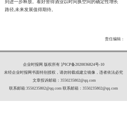
到进一步释放。看好舍得酒业以时间换空间的确定性增长
路径,未来发展值得期待。
责任编辑：
企业时报网 版权所有
沪ICP备2020036824号-10
未经企业时报网书面特别授权，请勿转载或建立镜像，违者依法必究
文章投诉邮箱：3550235802@qq.com
联系邮箱:3550235802@qq.com 联系邮箱：3550235802@qq.com