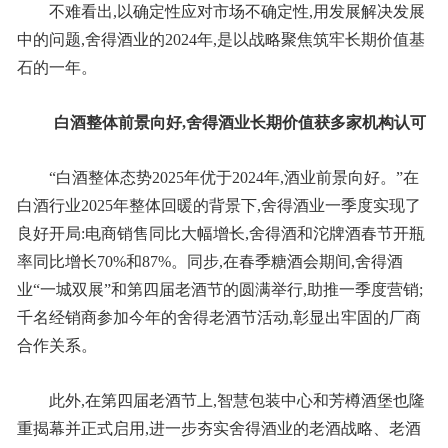
不难看出,以确定性应对市场不确定性,用发展解决发展
中的问题,舍得酒业的2024年,是以战略聚焦筑牢长期价值基
石的一年。
白酒整体前景向好,舍得酒业长期价值获多家机构认可
“白酒整体态势2025年优于2024年,酒业前景向好。”在
白酒行业2025年整体回暖的背景下,舍得酒业一季度实现了
良好开局:电商销售同比大幅增长,舍得酒和沱牌酒春节开瓶
率同比增长70%和87%。同步,在春季糖酒会期间,舍得酒
业“一城双展”和第四届老酒节的圆满举行,助推一季度营销;
千名经销商参加今年的舍得老酒节活动,彰显出牢固的厂商
合作关系。
此外,在第四届老酒节上,智慧包装中心和芳樽酒堡也隆
重揭幕并正式启用,进一步夯实舍得酒业的老酒战略、老酒