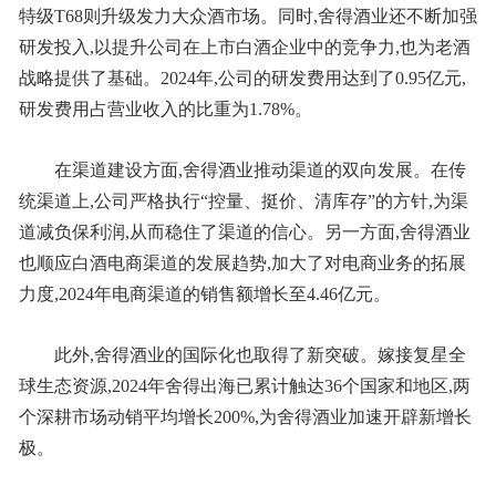
特级T68则升级发力大众酒市场。同时,舍得酒业还不断加强
研发投入,以提升公司在上市白酒企业中的竞争力,也为老酒
战略提供了基础。2024年,公司的研发费用达到了0.95亿元,
研发费用占营业收入的比重为1.78%。
在渠道建设方面,舍得酒业推动渠道的双向发展。在传
统渠道上,公司严格执行“控量、挺价、清库存”的方针,为渠
道减负保利润,从而稳住了渠道的信心。另一方面,舍得酒业
也顺应白酒电商渠道的发展趋势,加大了对电商业务的拓展
力度,2024年电商渠道的销售额增长至4.46亿元。
此外,舍得酒业的国际化也取得了新突破。嫁接复星全
球生态资源,2024年舍得出海已累计触达36个国家和地区,两
个深耕市场动销平均增长200%,为舍得酒业加速开辟新增长
极。