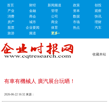
首页
财经
新闻频道
政策
创投
产业
金融
管理
资本
观察
消费
商会
公司
数据
快讯
房产
城市
商业
市场
理财
股票
企业要闻
体育
热点
汽车
旅游
频道
更多+
收藏本站
有車有機械人 廣汽展台玩晒！
2026-06-22 16:32
来源：