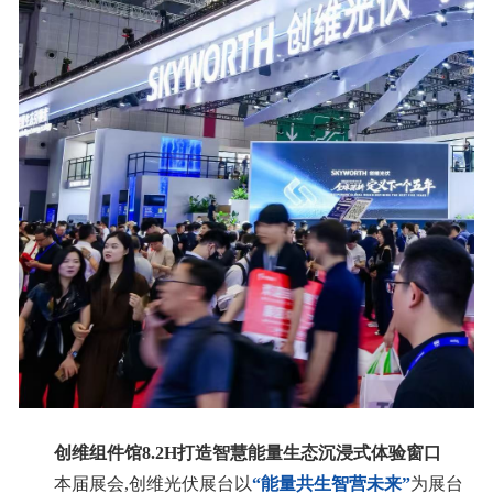
创维组件馆8.2H
打造智慧能量生态沉浸式体验窗口
本届展会,创维光伏展台以
“能量共生智营未来”
为展台