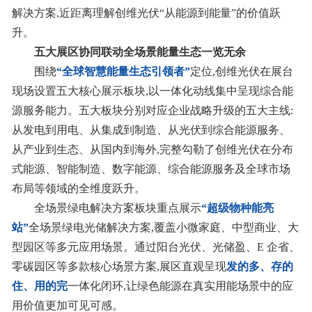
解决方案,近距离理解创维光伏“从能源到能量”的价值跃
升。
五大展区协同联动
全场景能量生态一览无余
围绕
“全球智慧能量生态引领者”
定位,创维光伏在展台
现场设置五大核心展示板块,以一体化动线集中呈现综合能
源服务能力。五大板块分别对应企业战略升级的五大主线:
从发电到用电、从集成到制造、从光伏到综合能源服务、
从产业到生态、从国内到海外,完整勾勒了创维光伏在分布
式能源、智能制造、数字能源、综合能源服务及全球市场
布局等领域的全维度跃升。
全场景绿电解决方案板块重点展示
“超级物种能亮
站”
全场景绿电光储解决方案,覆盖小微家庭、中型商业、大
型园区等多元应用场景。通过阳台光伏、
光储盈
、E 企省、
零碳园区等多款核心场景方案,展区直观呈现
发的多、存的
住、用的完
一体化闭环,让绿色能源在真实用能场景中的应
用价值更加可见可感。