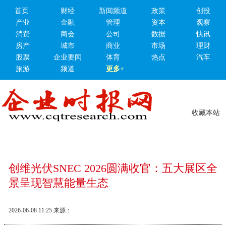
首页
财经
新闻频道
政策
创投
产业
金融
管理
资本
观察
消费
商会
公司
数据
快讯
房产
城市
商业
市场
理财
股票
企业要闻
体育
热点
汽车
旅游
频道
更多+
收藏本站
创维光伏SNEC 2026圆满收官：五大展区全
景呈现智慧能量生态
2026-06-08 11:25
来源：