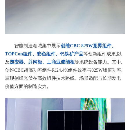
智能制造领域集中展示
创维CBC 825W竞界组
件、
TOPCon组件、彩色组件、
钙钛矿产品
等创新组件成果
,以
及
逆变器、并网柜、工商业储能柜
等系统设备能力。其中,
创维CBC超高功率组件
以24.4%组件效率与825W峰值功率,
展现创维光伏在高效组件技术路线、场景适配与长期发电
价值方面的制造实力。