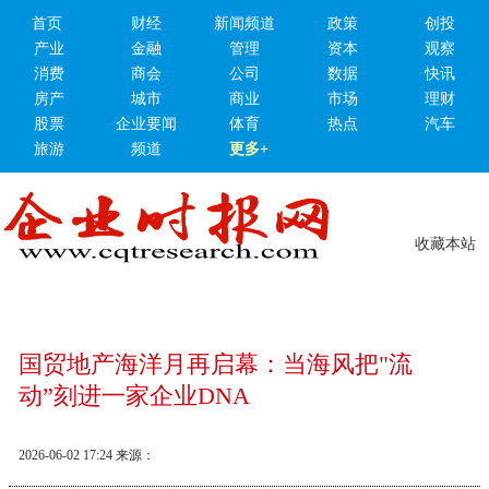
首页
财经
新闻频道
政策
创投
产业
金融
管理
资本
观察
消费
商会
公司
数据
快讯
房产
城市
商业
市场
理财
股票
企业要闻
体育
热点
汽车
旅游
频道
更多+
收藏本站
国贸地产海洋月再启幕：当海风把"流
动”刻进一家企业DNA
2026-06-02 17:24
来源：