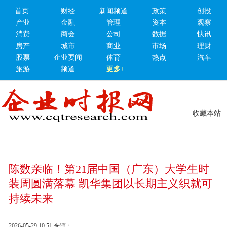
首页
财经
新闻频道
政策
创投
产业
金融
管理
资本
观察
消费
商会
公司
数据
快讯
房产
城市
商业
市场
理财
股票
企业要闻
体育
热点
汽车
旅游
频道
更多+
收藏本站
陈数亲临！第21届中国（广东）大学生时
装周圆满落幕 凯华集团以长期主义织就可
持续未来
2026-05-29 10:51
来源：