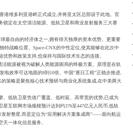
ited在香港维多利亚港畔正式成立,并将亚太区总部设于此地。官
业务锁定在太空清洁能源、低轨卫星和商业发射服务三大赛
全球最自由的经济体之一,拥有得天独厚的资本优势。更重要
特战略位置。Space-CNX的中性定位,使其能够在此次中
链优势和政策支持,也保持与国际技术生态的连接。
清洁能源被视为破解人类能源困局的终极方案。原理是在轨
发电效率可达地面的8到10倍。中国“逐日工程”正稳步推进,
-CNX的策略是聚焦核心技术预研与商业化系统集成,在中美两大
擎。低轨卫星凭借广覆盖、低时延、高带宽的优势,已成为
卫星互联网市场规模预计达到约376至447亿元人民币,低轨
自行发射整星,而是定位为“应用解决方案集成商”——面向航运
空天一体化信息服务。