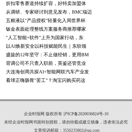
折扣零售赛道持续扩容，好特卖加盟体
从调研、专家研讨到意见发布，BMC瑞迈
五粮液以"产品授权”轻量化入局世界杯
钣金表面处理整线方案服务商推荐哪家
"人工智能+软件”上升为国家行动，东
以AI焕新安全以科技赋能民生｜东软领
盛旋的12年坚守：不止做经销，更用BM
背调公司不只查入职前，英鉴还管竞业
大连海创周共探AI+智能网联汽车产业发
看球正嗨肠胃"罢工”？淘宝闪购买药这
企业时报网 版权所有
沪ICP备2020036824号-10
未经企业时报网书面特别授权，请勿转载或建立镜像，违者依法必究
文章投诉邮箱：3550235802@qq.com