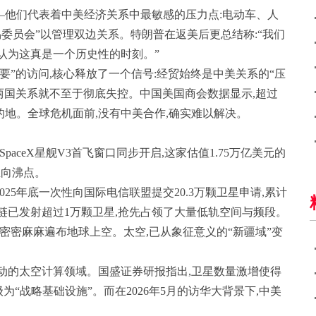
—他们代表着中美经济关系中最敏感的压力点:电动车、人
委员会”以管理双边关系。特朗普在返美后更总结称:“我们
认为这真是一个历史性的时刻。”
要”的访问,核心释放了一个信号:经贸始终是中美关系的“压
,两国关系就不至于彻底失控。中国美国商会数据显示,超过
地。全球危机面前,没有中美合作,确实难以解决。
aceX星舰V3首飞窗口同步开启,这家估值1.75万亿美元的
推向沸点。
25年底一次性向国际电信联盟提交20.3万颗卫星申请,累计
但星链已发射超过1万颗卫星,抢先占领了大量低轨空间与频段。
,密密麻麻遍布地球上空。太空,已从象征意义的“新疆域”变
动的太空计算领域。国盛证券研报指出,卫星数量激增使得
“战略基础设施”。而在2026年5月的访华大背景下,中美