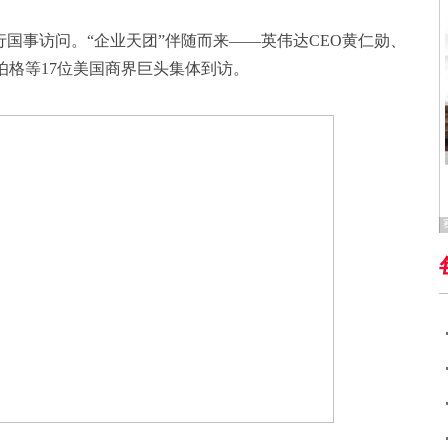
国进行国事访问。“企业天团”伴随而来——英伟达CEO黄仁勋、
伯格等17位美国商界巨头集体到访。