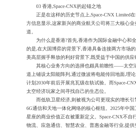
03 香港,Space-CNX的起锚之地
正是在这样的历史节点上,Space-CNX Lim
方信息显示,这家新兴的商业航天公司将三大核心
道。
为什么是香港?首先,香港作为国际金融中心和
的是,在大国博弈的背景下,香港具备连接两方市场的独
美高层握手释放的利好背景下,既受益于中国的供应
其核心业务方向的选择也颇具前瞻性——太空
道上铺设太阳能阵列,通过微波将电能传回地面,理论
计划2030年前后开展兆瓦级在轨试验。而Space
太空经济玩家之间寻找自己的生态位。
而低轨卫星经济,则被视为公司更现实的增长引
6G通信和天地一体化网络的核心枢纽。2025年中国
星座的商业价值正在被重新定义。Space-CNX不
物流、应急通信、智慧农业、普惠金融等行业,提供