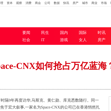
管理
资本
观察
消费
商会
公司
数据
快讯
房产
城市
商业
市场
要闻
民生
国内
国际
时讯
社会
IT
游戏
女人
房产
ace-CNX如何抢占万亿蓝海
朗普时隔9年再度访华,马斯克、黄仁勋、库克悉数随行。同一
聚焦于宏大叙事,一家名为Space-CNX的公司已在香港悄然扎