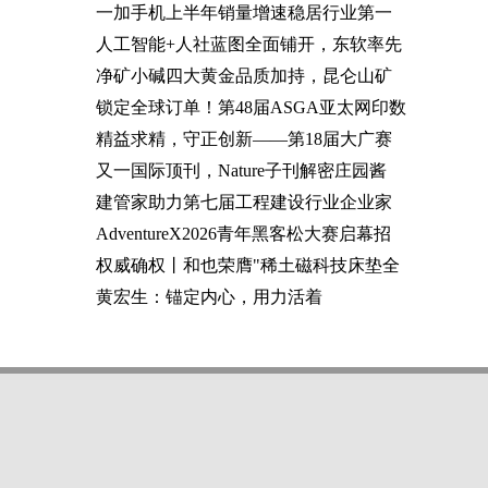
一加手机上半年销量增速稳居行业第一
人工智能+人社蓝图全面铺开，东软率先
净矿小碱四大黄金品质加持，昆仑山矿
锁定全球订单！第48届ASGA亚太网印数
精益求精，守正创新——第18届大广赛
又一国际顶刊，Nature子刊解密庄园酱
建管家助力第七届工程建设行业企业家
AdventureX2026青年黑客松大赛启幕招
权威确权丨和也荣膺"稀土磁科技床垫全
黄宏生：锚定内心，用力活着