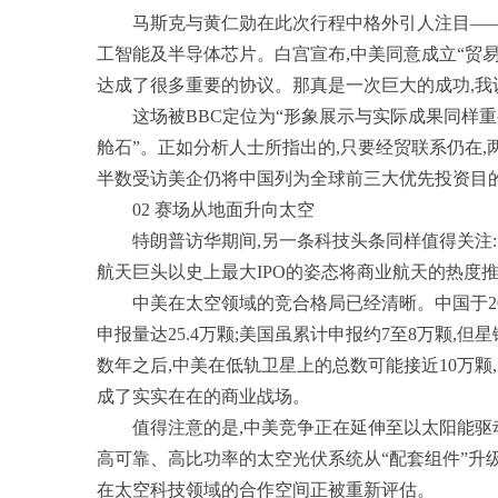
马斯克与黄仁勋在此次行程中格外引人注目—
工智能及半导体芯片。白宫宣布,中美同意成立“贸易
达成了很多重要的协议。那真是一次巨大的成功,我
这场被BBC定位为“形象展示与实际成果同样重
舱石”。正如分析人士所指出的,只要经贸联系仍在
半数受访美企仍将中国列为全球前三大优先投资目的
02 赛场从地面升向太空
特朗普访华期间,另一条科技头条同样值得关注:Sp
航天巨头以史上最大IPO的姿态将商业航天的热度
中美在太空领域的竞合格局已经清晰。中国于20
申报量达25.4万颗;美国虽累计申报约7至8万颗,
数年之后,中美在低轨卫星上的总数可能接近10万颗
成了实实在在的商业战场。
值得注意的是,中美竞争正在延伸至以太阳能驱
高可靠、高比功率的太空光伏系统从“配套组件”升级为
在太空科技领域的合作空间正被重新评估。