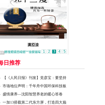
每日推荐
【《人民日报》刊发】党彦宝：要坚持
市场地位声明：千年舟中国环保科技板
盛情康养—沈阳智慧养老的暖心答卷
一加13搭载第二代东方屏，打造四大巅