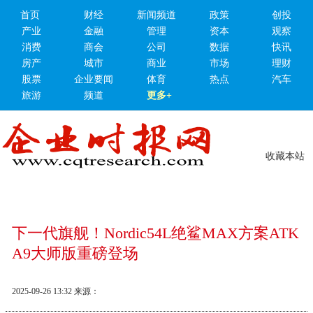
首页
财经
新闻频道
政策
创投
产业
金融
管理
资本
观察
消费
商会
公司
数据
快讯
房产
城市
商业
市场
理财
股票
企业要闻
体育
热点
汽车
旅游
频道
更多+
收藏本站
下一代旗舰！Nordic54L绝鲨MAX方案ATK
A9大师版重磅登场
2025-09-26 13:32
来源：