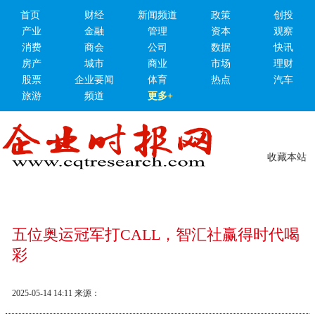
首页
财经
新闻频道
政策
创投
产业
金融
管理
资本
观察
消费
商会
公司
数据
快讯
房产
城市
商业
市场
理财
股票
企业要闻
体育
热点
汽车
旅游
频道
更多+
收藏本站
五位奥运冠军打CALL，智汇社赢得时代喝
彩
2025-05-14 14:11
来源：