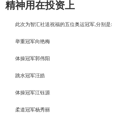
精神用在投资上
此次为智汇社送祝福的五位奥运冠军,分别是:
举重冠军向艳梅
体操冠军郭伟阳
跳水冠军汪皓
体操冠军江钰源
柔道冠军杨秀丽