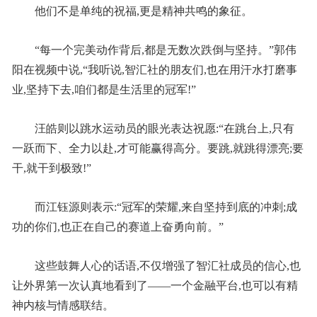
他们不是单纯的祝福,更是精神共鸣的象征。
“每一个完美动作背后,都是无数次跌倒与坚持。”郭伟
阳在视频中说,“我听说,智汇社的朋友们,也在用汗水打磨事
业,坚持下去,咱们都是生活里的冠军!”
汪皓则以跳水运动员的眼光表达祝愿:“在跳台上,只有
一跃而下、全力以赴,才可能赢得高分。要跳,就跳得漂亮;要
干,就干到极致!”
而江钰源则表示:“冠军的荣耀,来自坚持到底的冲刺;成
功的你们,也正在自己的赛道上奋勇向前。”
这些鼓舞人心的话语,不仅增强了智汇社成员的信心,也
让外界第一次认真地看到了——一个金融平台,也可以有精
神内核与情感联结。