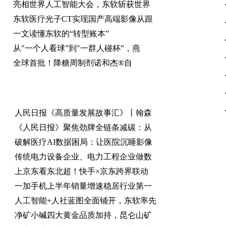
亮相世界人工智能大会，东软斩获世界
东软医疗光子CT实现国产高端影像从跟
一文读懂东软的“转型账本”
从"一个人看球”到"一群人碰杯”，燕
全球首批！降糖周制剂诺和杰®自
人民日报《高质量发展故事汇》丨翰森
《人民日报》聚焦劲牌全链条减碳：从
破解医疗AI数据困局：让医院沉睡影像
传统电力设备企业、电力工程企业做数
上京东看东北超！快手×京东跨界联动
一加手机上半年销量增速稳居行业第一
人工智能+人社蓝图全面铺开，东软率先
净矿小碱四大黄金品质加持，昆仑山矿