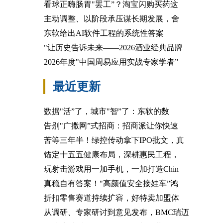
看球正嗨肠胃"罢工”？淘宝闪购买药这
主动调整、以阶段承压谋长期发展，舍
东软给出AI软件工程的系统性答案
"让历史告诉未来——2026酒业经典品牌
2026年度"中国周易应用实战专家学者”
最近更新
数据"活”了，城市"智”了：东软的数
告别"广撒网”式招商：招商派让你快速
苦等三年半！绿控传动拿下IPO批文，真
锚定十五五健康布局，深耕惠民工程，
玩射击游戏用一加手机，一加打造Chin
真稳自有答案！"高颜值安全接娃车”鸿
折扣零售赛道持续扩容，好特卖加盟体
从调研、专家研讨到意见发布，BMC瑞迈