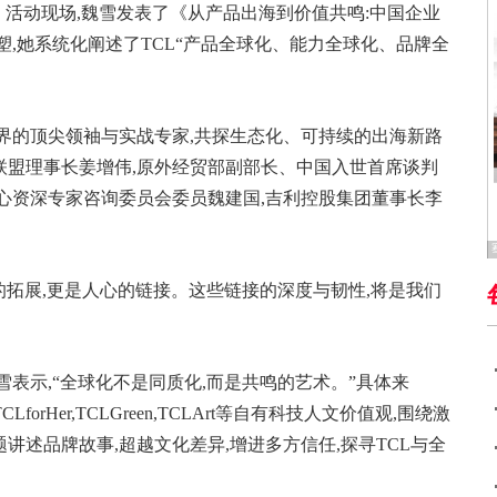
。活动现场,魏雪发表了《从产品出海到价值共鸣:中国企业
,她系统化阐述了TCL“产品全球化、能力全球化、品牌全
界的顶尖领袖与实战专家,共探生态化、可持续的出海新路
联盟理事长姜增伟,原外经贸部副部长、中国入世首席谈判
心资深专家咨询委员会委员魏建国,吉利控股集团董事长李
的拓展,更是人心的链接。这些链接的深度与韧性,将是我们
表示,“全球化不是同质化,而是共鸣的艺术。”具体来
LforHer,TCLGreen,TCLArt等自有科技人文价值观,围绕激
述品牌故事,超越文化差异,增进多方信任,探寻TCL与全