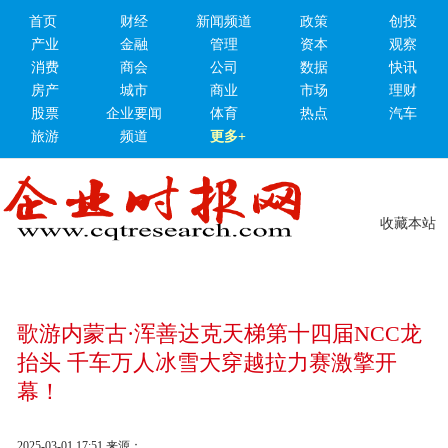
首页
财经
新闻频道
政策
创投
产业
金融
管理
资本
观察
消费
商会
公司
数据
快讯
房产
城市
商业
市场
理财
股票
企业要闻
体育
热点
汽车
旅游
频道
更多+
收藏本站
歌游内蒙古·浑善达克天梯第十四届NCC龙
抬头 千车万人冰雪大穿越拉力赛激擎开
幕！
2025-03-01 17:51
来源：