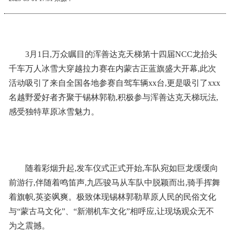
3月1日,万众瞩目的浑善达克天梯第十四届NCC龙抬头
千车万人冰雪大穿越拉力赛在内蒙古正蓝旗盛大开幕,此次
活动吸引了来自全国各地参赛自驾车辆xx台,更是吸引了xxx
名越野爱好者齐聚于锡林郭勒,积极参与浑善达克天梯玩法,
感受独特草原冰雪魅力。
随着彩烟升起,发车仪式正式开始,车队宛如巨龙缓缓向
前游行,伴随着鸣笛声,九匹骏马从车队中脱颖而出,骑手挥舞
着旗帜,英姿飒爽。极致体现锡林郭勒草原人民的民俗文化
与“蒙古马文化”、“新潮机车文化”相呼应,让现场观众无不
为之震撼。