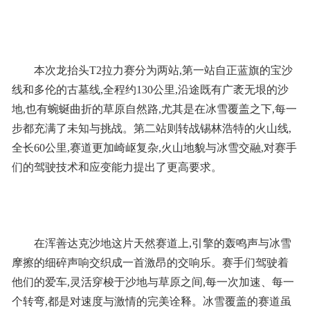
本次龙抬头T2拉力赛分为两站,第一站自正蓝旗的宝沙
线和多伦的古墓线,全程约130公里,沿途既有广袤无垠的沙
地,也有蜿蜒曲折的草原自然路,尤其是在冰雪覆盖之下,每一
步都充满了未知与挑战。第二站则转战锡林浩特的火山线,
全长60公里,赛道更加崎岖复杂,火山地貌与冰雪交融,对赛手
们的驾驶技术和应变能力提出了更高要求。
在浑善达克沙地这片天然赛道上,引擎的轰鸣声与冰雪
摩擦的细碎声响交织成一首激昂的交响乐。赛手们驾驶着
他们的爱车,灵活穿梭于沙地与草原之间,每一次加速、每一
个转弯,都是对速度与激情的完美诠释。冰雪覆盖的赛道虽